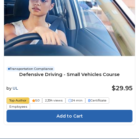
Transportation Compliance
Defensive Driving - Small Vehicles Course
$29.95
by
UL
Top Author
5.0
2,334 views
24 min
Certificate
Employees