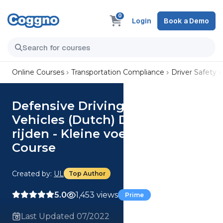
0
Login
Book a Demo
Online Courses
Transportation Compliance
Driver Safety
Defensive Driving - Small
Vehicles (Dutch) Defensief
rijden - Kleine voertuigen
Course
Created by:
UL
Top Author
5.0
1,453 views
Prime
Last Updated 07/2022