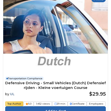
Transportation Compliance
Defensive Driving - Small Vehicles (Dutch) Defensief
rijden - Kleine voertuigen Course
$29.95
by
UL
Top Author
5.0
1,452 views
29 min
Certificate
Employees