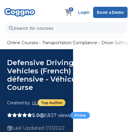
0
Login
Book a Demo
Online Courses
Transportation Compliance
Driver Safety
Defensive Driving - Small
Vehicles (French) Conduite
défensive - Véhicules légers
Course
Created by:
UL
Top Author
5.0
1,837 views
Prime
Last Updated 07/2022