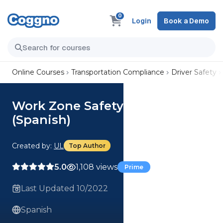
0
Login
Book a Demo
Online Courses
Transportation Compliance
Driver Safety
Work Zone Safety, Parts 1-2
(Spanish)
Created by:
UL
Top Author
5.0
1,108 views
Prime
Last Updated 10/2022
Spanish