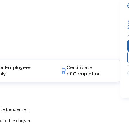
or
Employees
Certificate
nly
of Completion
oute benoemen
ute beschrijven