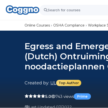
Online Courses
OSHA Compliance
Workplace 
Egress and Emerge
(Dutch) Ontruimin
noodactieplannen 
Created by:
UL
Top Author
5.0
743 views
Prime
Last Updated 07/2022