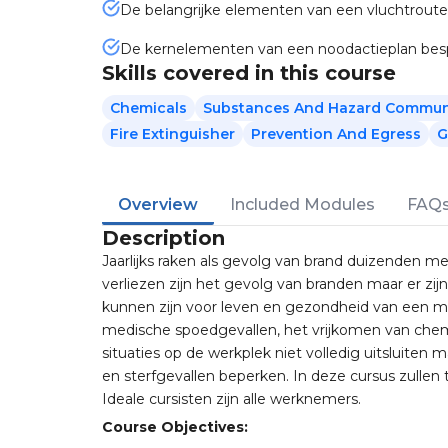
De belangrijke elementen van een vluchtroute
De kernelementen van een noodactieplan be
Skills covered in this course
Chemicals
Substances And Hazard Commun
Fire Extinguisher
Prevention And Egress
G
Overview
Included Modules
FAQ
Description
Jaarlijks raken als gevolg van brand duizenden 
verliezen zijn het gevolg van branden maar er zij
kunnen zijn voor leven en gezondheid van een m
medische spoedgevallen, het vrijkomen van che
situaties op de werkplek niet volledig uitsluiten
en sterfgevallen beperken. In deze cursus zullen 
Ideale cursisten zijn alle werknemers.
Course Objectives: