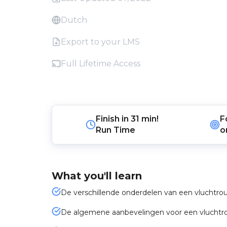
Dutch
Export to your LMS
Full Lifetime Access
Finish in
31 min!
F
Run Time
o
What you'll learn
De verschillende onderdelen van een vluchtr
De algemene aanbevelingen voor een vluchtro