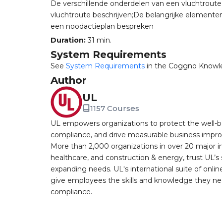
De verschillende onderdelen van een vluchtro
vluchtroute beschrijven;De belangrijke element
een noodactieplan bespreken
Duration:
31 min.
System Requirements
See
System Requirements
in the Coggno Knowl
Author
UL
1157 Courses
UL empowers organizations to protect the well-be
compliance, and drive measurable business improv
More than 2,000 organizations in over 20 major i
healthcare, and construction & energy, trust UL’s 
expanding needs. UL's international suite of online
give employees the skills and knowledge they nee
compliance.