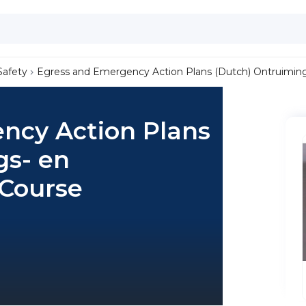
Safety
Egress and Emergency Action Plans (Dutch) Ontruimin
ncy Action Plans
gs- en
Course