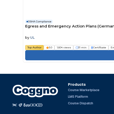
OSHA Compliance
Egress and Emergency Action Plans (German
by
UL
Top Author
5.0
1,604 views
31 min
Certificate
Em
Products
Course Marketplace
LMS Platform
Course Dispatch