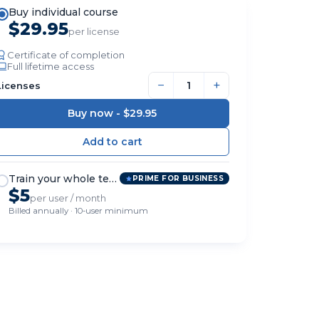
Buy individual course
$29.95
per license
Certificate of completion
Full lifetime access
−
+
Licenses
Buy now -
$29.95
Train your whole team
PRIME FOR BUSINESS
$5
per user / month
Billed annually · 10-user minimum