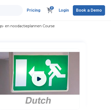
0
Pricing
Login
Book a Demo
gs- en noodactieplannen Course