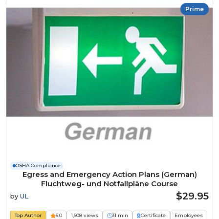
Prime
OSHA Compliance
Egress and Emergency Action Plans (German)
Fluchtweg- und Notfallpläne Course
$29.95
by
UL
Top Author
5.0
1,608 views
31 min
Certificate
Employees