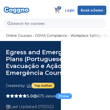
0
Login
Book a Demo
Online Courses
OSHA Compliance
Workplace Safety
Egr
Egress and Emergency Action
Plans (Portuguese) Planos de
Evacuação e Ação de
Emergência Course
Created by:
UL
Top Author
5.0
675 views
Prime
Last Updated 07/2022