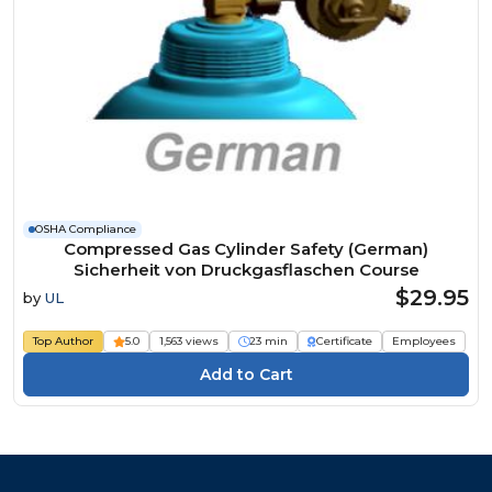
OSHA Compliance
Compressed Gas Cylinder Safety (German)
Sicherheit von Druckgasflaschen Course
$29.95
by
UL
Top Author
5.0
1,563 views
23 min
Certificate
Employees