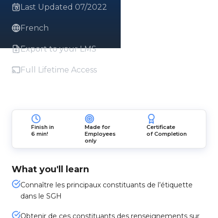
Last Updated 07/2022
French
Export to your LMS
Full Lifetime Access
Finish in
Made for
Certificate
6 min!
Employees
of Completion
only
What you'll learn
Connaître les principaux constituants de l’étiquette
dans le SGH
Obtenir de ces constituants des renseignements sur