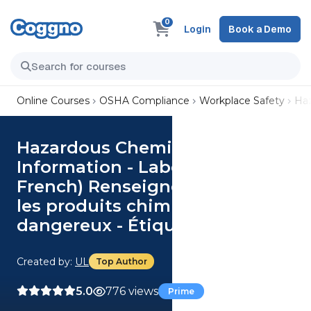
0
Login
Book a Demo
Online Courses
OSHA Compliance
Workplace Safety
Haz
Hazardous Chemical
Information - Labels (Canadian
French) Renseignements sur
les produits chimiques
dangereux - Étiquettes Course
Created by:
UL
Top Author
5.0
776 views
Prime