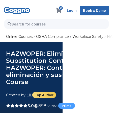
0
Login
Book a Demo
Online Courses
OSHA Compliance
Workplace Safety
HAZ
HAZWOPER: Elimination and
Substitution Controls (Spanish)
HAZWOPER: Controles de
eliminación y sustitución
Course
Created by:
UL
Top Author
5.0
898 views
Prime