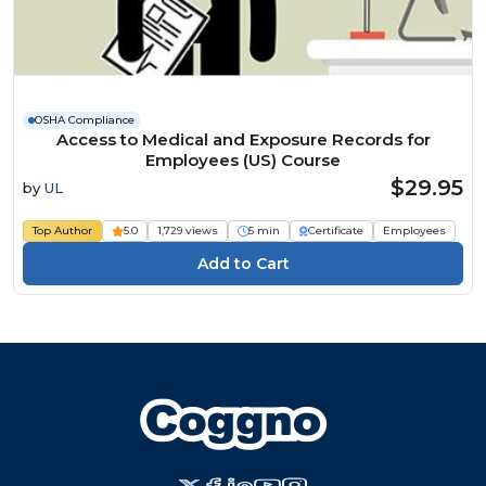
OSHA Compliance
Access to Medical and Exposure Records for
Employees (US) Course
$29.95
by
UL
Top Author
5.0
1,729 views
5 min
Certificate
Employees