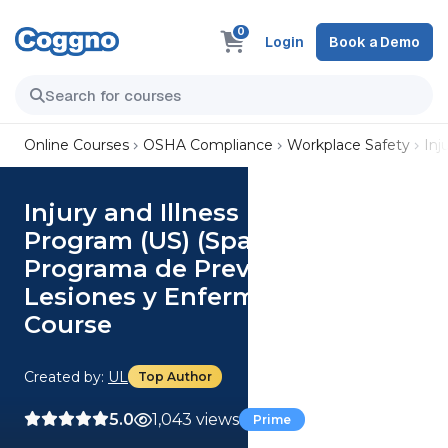
0
Login
Book a Demo
Online Courses
OSHA Compliance
Workplace Safety
Inj
Injury and Illness Prevention
Program (US) (Spanish)
Programa de Prevención de
Lesiones y Enfermedades (US)
Course
Created by:
UL
Top Author
5.0
1,043 views
Prime