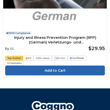
OSHA Compliance
Injury and Illness Prevention Program (IIPP)
(German) Verletzungs- und
Krankheitspräventionsprogramm Course
$29.95
by
UL
Top Author
5.0
1,424 views
20 min
Certificate
Employees