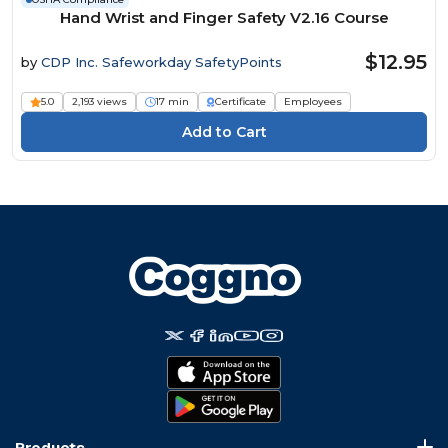
Hand Wrist and Finger Safety V2.16 Course
$12.95
by
CDP Inc. Safeworkday SafetyPoints
5.0
2,193 views
17 min
Certificate
Employees
Products